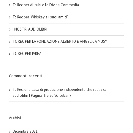
Tc Rec per Alicubi e la Divina Commedia
Tc Rec per ‘Whiskey e i suoi amici’
I NOSTRI AUDIOLIBRI
TC REC PER LA FONDAZIONE ALBERTO E ANGELICA MUSY
TC REC PER IVREA
Commenti recenti
Tc Rec, una casa di produzione indipendente che realizza
audiolibri | Pagina Tre
su
Voicebank
Archivi
Dicembre 2021