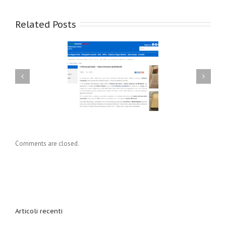
Related Posts
ec per Alicubi e la
Tc Rec per ‘Whiskey e i
ivina Commedia
suoi amici’
Comments are closed.
Articoli recenti