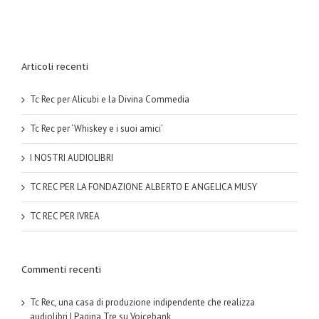
Articoli recenti
Tc Rec per Alicubi e la Divina Commedia
Tc Rec per ‘Whiskey e i suoi amici’
I NOSTRI AUDIOLIBRI
TC REC PER LA FONDAZIONE ALBERTO E ANGELICA MUSY
TC REC PER IVREA
Commenti recenti
Tc Rec, una casa di produzione indipendente che realizza
audiolibri | Pagina Tre
su
Voicebank