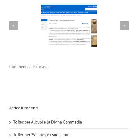
ec per Alicubi e la
Tc Rec per ‘Whiskey e i
ivina Commedia
suoi amici’
Comments are closed.
Articoli recenti
Tc Rec per Alicubi e la Divina Commedia
Tc Rec per ‘Whiskey e i suoi amici’